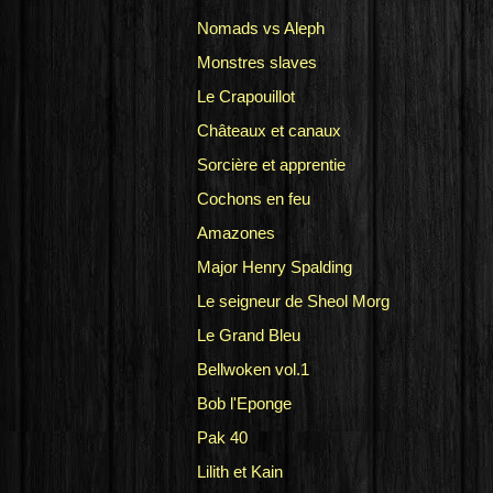
Nomads vs Aleph
Monstres slaves
Le Crapouillot
Châteaux et canaux
Sorcière et apprentie
Cochons en feu
Amazones
Major Henry Spalding
Le seigneur de Sheol Morg
Le Grand Bleu
Bellwoken vol.1
Bob l'Eponge
Pak 40
Lilith et Kain